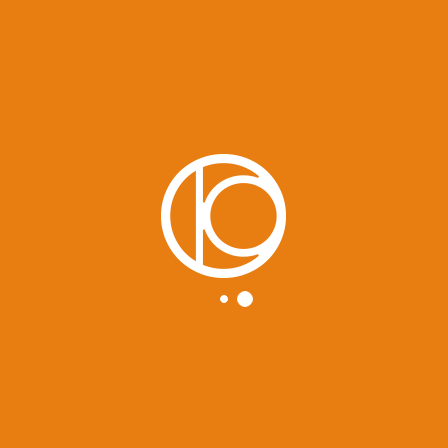
singolo “GABA” del cantautore fiorentino...
LEGGI TUTTO →
September Koan Night
11 mesi fa
Mattia Garofoli
Senza categoria
Ultima KoaNight dell’estate questo venerdì 19 settembre al Fico Bistrò
(Firenze, Area Pattini) con i Changas e gli Aftertaste, per salutare la luce e
accogliere l’arrivo dell’autunno a suon di...