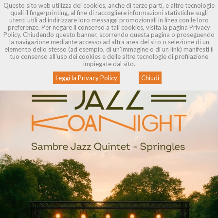
Questo sito web utilizza dei cookies, anche di terze parti, e altre tecnologie
quali il fingerprinting, al fine di raccogliere informazioni statistiche sugli
utenti utili ad indirizzare loro messaggi promozionali in linea con le loro
preferenze. Per negare il consenso a tali cookies, visita la pagina Privacy
Policy. Chiudendo questo banner, scorrendo questa pagina o proseguendo
CHI SIAMO
la navigazione mediante accesso ad altra area del sito o selezione di un
Jazz Koan Night
elemento dello stesso (ad esempio, di un'immagine o di un link) manifesti il
tuo consenso all'uso dei cookies e delle altre tecnologie di profilazione
SALE PROVA
1 anno fa
Mattia Garofoli
Eventi
impiegate dal sito.
REC AUDIO
Leggi la Privacy Policy
Chiudi
REC VIDEO
NOLEGGIO
BLOG
CONTATTI
PRENOTA